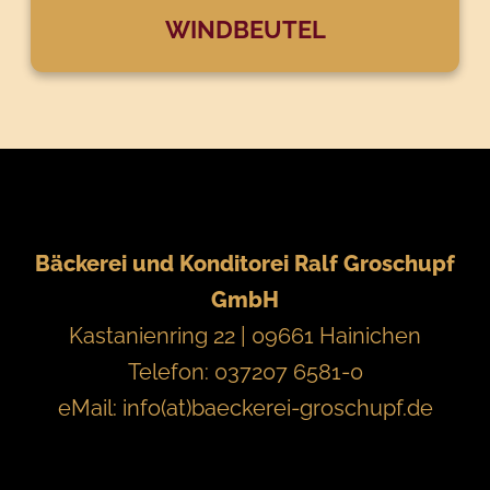
WINDBEUTEL
Bäckerei und Konditorei Ralf Groschupf
GmbH
Kastanienring 22 | 09661 Hainichen
Telefon: 037207 6581-0
eMail:
info(at)baeckerei-groschupf.de