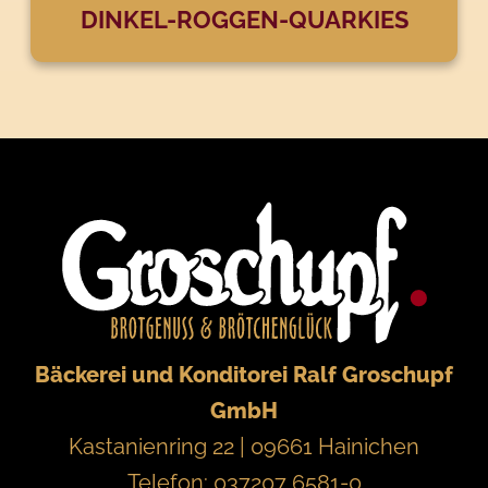
DINKEL-ROGGEN-QUARKIES
Bäckerei und Konditorei Ralf Groschupf
GmbH
Kastanienring 22 | 09661 Hainichen
Telefon: 037207 6581-0