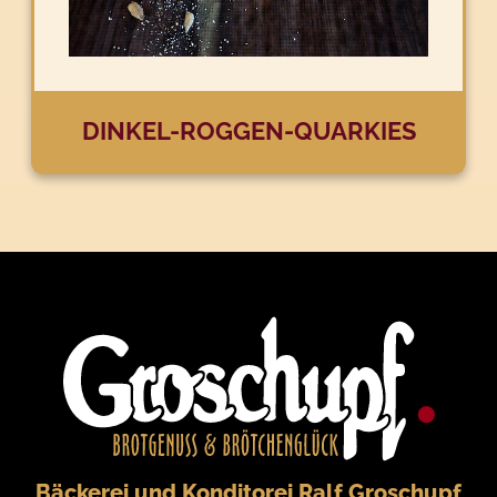
DINKEL-ROGGEN-QUARKIES
Bäckerei und Konditorei Ralf Groschupf