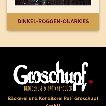
DINKEL-ROGGEN-QUARKIES
Bäckerei und Konditorei Ralf Groschupf